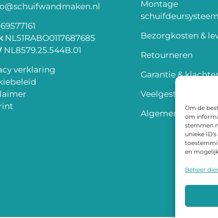
Montage
fo@schuifwandmaken.nl
schuifdeursystee
69577161
Bezorgkosten & lev
k
NL51RABO0117687685
W
NL8579.25.544B.01
Retourneren
acy verklaring
Garantie & klachte
iebeleid
laimer
Veelgestelde vrag
int
Om de beste
Algemene voorwa
om informat
stemmen me
unieke ID's
toestemming
en mogelij
Beheer die