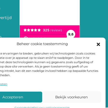
m
ertijd
n
Beheer cookie toestemming
en
 ervaringen te bieden, gebruiken wij technologieën zoals cookies
arden
ie over je apparaat op te slaan en/of te raadplegen. Door in te
t deze technologieën kunnen wij gegevens zoals surfgedrag of
 op deze site verwerken. Als je geen toestemming geeft of uw
 intrekt, kan dit een nadelige invloed hebben op bepaalde functies
kheden.
nsten
Accepteren
Bekijk voorkeuren
Cookiebeleid
Privacyverklaring
Imprint