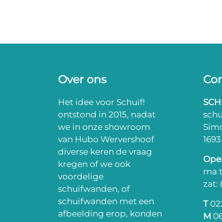
Over ons
Con
Het idee voor Schuif!
SCH
ontstond in 2015, nadat
sch
we in onze showroom
Sim
van Hubo Wervershoof
169
diverse keren de vraag
Open
kregen of we ook
ma t
voordelige
zat:
schuifwanden, of
schuifwanden met een
T
022
afbeelding erop, konden
M
06