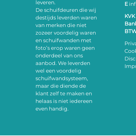
leveren.
E
in
De schuifdeuren die wij
KVK
destijds leverden waren
Ban
van merken die niet
BT
zozeer voordelig waren
en schuifwanden met
Priv
foto’s erop waren geen
Cook
onderdeel van ons
Disc
aanbod. We leverden
Impr
wel een voordelig
schuifwandsysteem,
maar die diende de
klant zelf te maken en
helaas is niet iedereen
even handig.