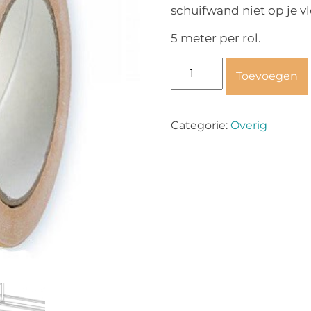
schuifwand niet op je vl
5 meter per rol.
Dubbelzijdig
Toevoegen
tape
aantal
Categorie:
Overig