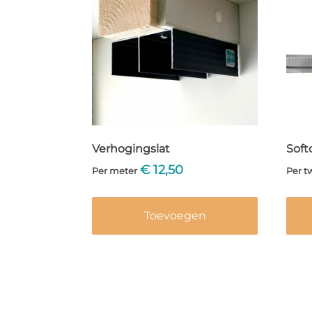
Verhogingslat
Soft
€
12,50
Per meter
Per t
Toevoegen