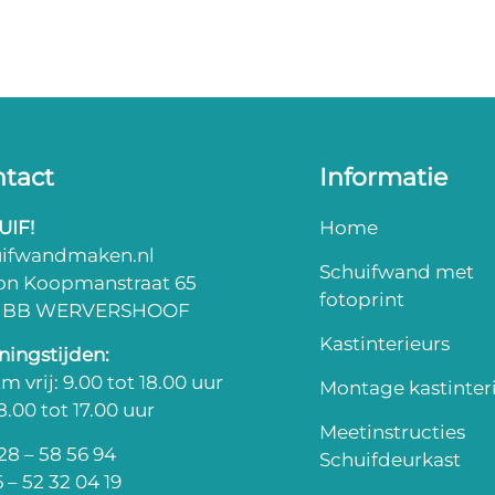
tact
Informatie
UIF!
Home
uifwandmaken.nl
Schuifwand met
on Koopmanstraat 65
fotoprint
3 BB WERVERSHOOF
Kastinterieurs
ingstijden:
m vrij: 9.00 tot 18.00 uur
Montage kastinter
 8.00 tot 17.00 uur
Meetinstructies
8 – 58 56 94
Schuifdeurkast
 – 52 32 04 19