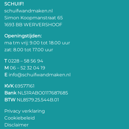
SCHUIF!
schuifwandmaken.nl
Simon Koopmanstraat 65
1693 BB WERVERSHOOF
Openingstijden:
ma tm vrij: 9.00 tot 18.00 uur
zat: 8.00 tot 17.00 uur
T
0228 – 58 56 94
M
06 – 52 32 04 19
E
info@schuifwandmaken.nl
KVK
69577161
Bank
NL51RABO0117687685
BTW
NL8579.25.544B.01
Privacy verklaring
Cookiebeleid
Disclaimer