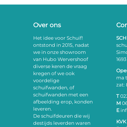
Over ons
Con
Het idee voor Schuif!
SCH
ontstond in 2015, nadat
sch
we in onze showroom
Sim
van Hubo Wervershoof
169
diverse keren de vraag
Open
kregen of we ook
ma t
voordelige
zat:
schuifwanden, of
schuifwanden met een
T
022
afbeelding erop, konden
M
06
leveren.
E
in
De schuifdeuren die wij
KVK
destijds leverden waren