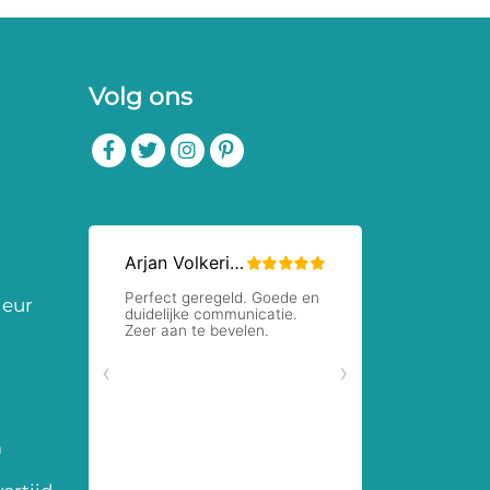
Volg ons
ieur
m