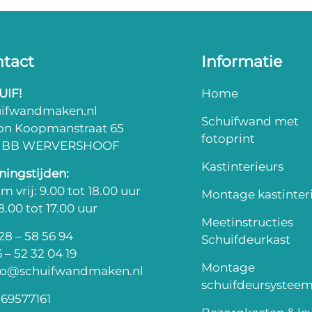
tact
Informatie
UIF!
Home
uifwandmaken.nl
Schuifwand met
on Koopmanstraat 65
fotoprint
3 BB WERVERSHOOF
Kastinterieurs
ingstijden:
m vrij: 9.00 tot 18.00 uur
Montage kastinter
 8.00 tot 17.00 uur
Meetinstructies
8 – 58 56 94
Schuifdeurkast
 – 52 32 04 19
Montage
fo@schuifwandmaken.nl
schuifdeursystee
69577161