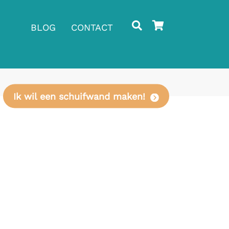
BLOG
CONTACT
Ik wil een schuifwand maken!