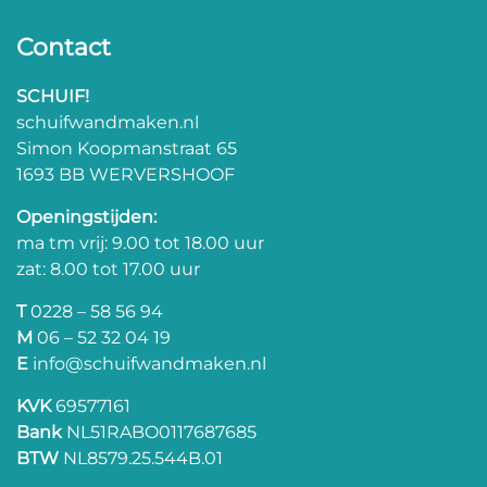
Contact
SCHUIF!
schuifwandmaken.nl
Simon Koopmanstraat 65
1693 BB WERVERSHOOF
Openingstijden:
ma tm vrij: 9.00 tot 18.00 uur
zat: 8.00 tot 17.00 uur
T
0228 – 58 56 94
M
06 – 52 32 04 19
E
info@schuifwandmaken.nl
KVK
69577161
Bank
NL51RABO0117687685
BTW
NL8579.25.544B.01