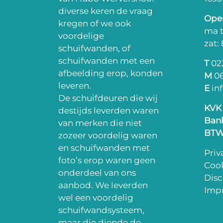
diverse keren de vraag
Open
kregen of we ook
ma t
voordelige
zat:
schuifwanden, of
schuifwanden met een
T
022
afbeelding erop, konden
M
06
leveren.
E
in
De schuifdeuren die wij
KVK
destijds leverden waren
Ban
van merken die niet
BT
zozeer voordelig waren
en schuifwanden met
Priv
foto’s erop waren geen
Cook
onderdeel van ons
Disc
aanbod. We leverden
Impr
wel een voordelig
schuifwandsysteem,
maar die diende de