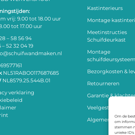
Kastinterieurs
ingstijden:
m vrij: 9.00 tot 18.00 uur
Montage kastinter
 8.00 tot 17.00 uur
Meetinstructies
8 – 58 56 94
Schuifdeurkast
 – 52 32 04 19
Montage
fo@schuifwandmaken.nl
schuifdeursystee
69577161
Bezorgkosten & lev
k
NL51RABO0117687685
W
NL8579.25.544B.01
Retourneren
acy verklaring
Garantie & klachte
iebeleid
laimer
Veelgestelde vrag
int
Om de beste
Algemene voorwa
om informat
stemmen me
unieke ID's