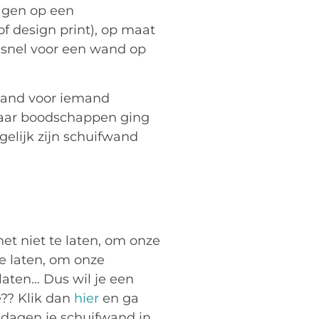
agen op een
of design print), op maat
 snel voor een wand op
wand voor iemand
aar boodschappen ging
gelijk zijn schuifwand
et niet te laten, om onze
te laten, om onze
e laten… Dus wil je een
?? Klik dan
hier
en ga
5 dagen je schuifwand in