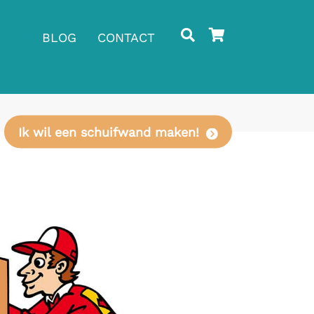
BLOG
CONTACT
Ik wil een schuifwand maken!