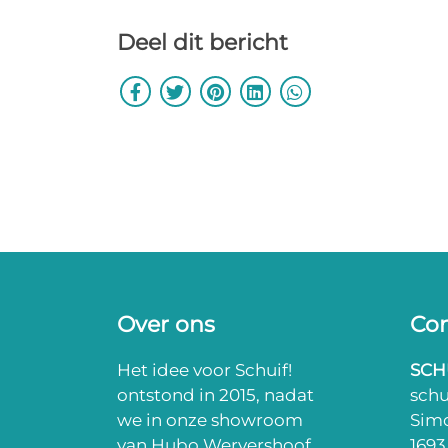
Deel dit bericht
Over ons
Con
Het idee voor Schuif!
SCH
ontstond in 2015, nadat
sch
we in onze showroom
Sim
van Hubo Wervershoof
169