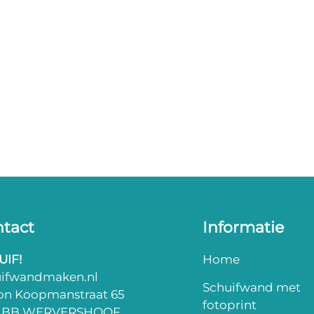
tact
Informatie
UIF!
Home
uifwandmaken.nl
Schuifwand met
on Koopmanstraat 65
fotoprint
3 BB WERVERSHOOF