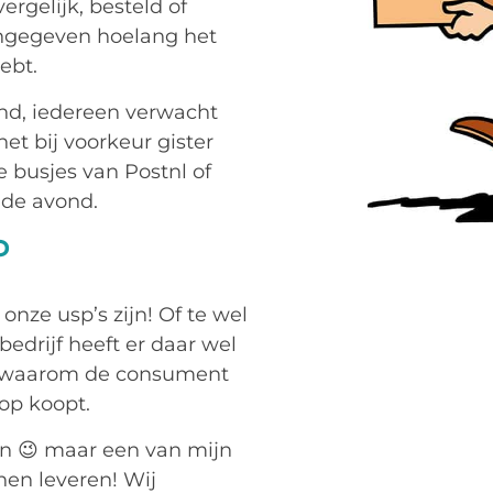
vergelijk, besteld of
angegeven hoelang het
ebt.
nd, iedereen verwacht
het bij voorkeur gister
busjes van Postnl of
n de avond.
P
onze usp’s zijn! Of te wel
bedrijf heeft er daar wel
n waarom de consument
hop koopt.
n 😉 maar een van mijn
nen leveren! Wij