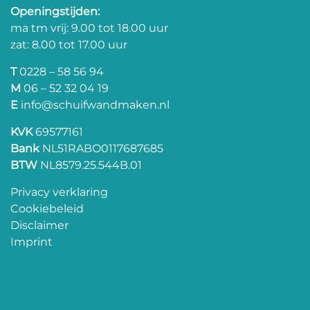
Openingstijden:
ma tm vrij: 9.00 tot 18.00 uur
zat: 8.00 tot 17.00 uur
T
0228 – 58 56 94
M
06 – 52 32 04 19
E
info@schuifwandmaken.nl
KVK
69577161
Bank
NL51RABO0117687685
BTW
NL8579.25.544B.01
Privacy verklaring
Cookiebeleid
Disclaimer
Imprint