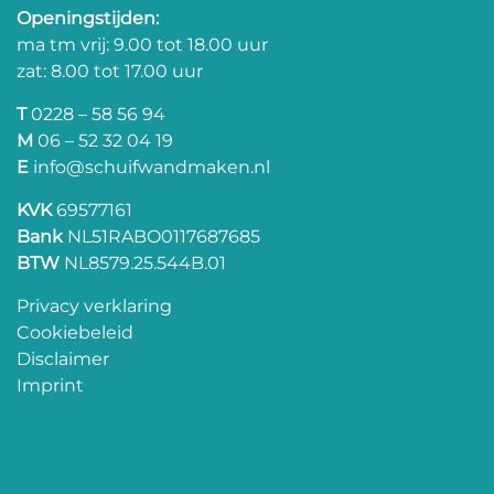
Openingstijden:
ma tm vrij: 9.00 tot 18.00 uur
zat: 8.00 tot 17.00 uur
T
0228 – 58 56 94
M
06 – 52 32 04 19
E
info@schuifwandmaken.nl
KVK
69577161
Bank
NL51RABO0117687685
BTW
NL8579.25.544B.01
Privacy verklaring
Cookiebeleid
Disclaimer
Imprint