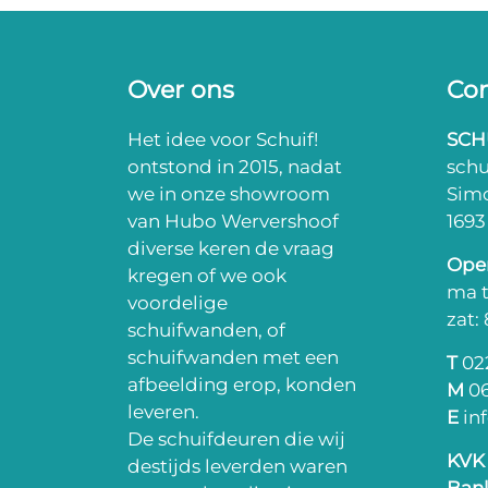
Over ons
Con
Het idee voor Schuif!
SCH
ontstond in 2015, nadat
sch
we in onze showroom
Sim
van Hubo Wervershoof
169
diverse keren de vraag
Open
kregen of we ook
ma t
voordelige
zat:
schuifwanden, of
schuifwanden met een
T
022
afbeelding erop, konden
M
06
leveren.
E
in
De schuifdeuren die wij
KVK
destijds leverden waren