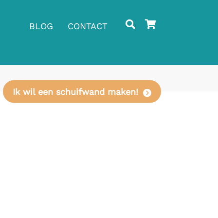
BLOG
CONTACT
Ik wil een schuifwand maken!