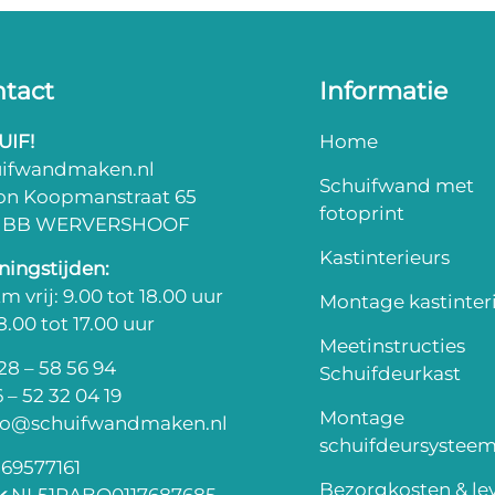
tact
Informatie
UIF!
Home
uifwandmaken.nl
Schuifwand met
on Koopmanstraat 65
fotoprint
3 BB WERVERSHOOF
Kastinterieurs
ingstijden:
m vrij: 9.00 tot 18.00 uur
Montage kastinter
 8.00 tot 17.00 uur
Meetinstructies
8 – 58 56 94
Schuifdeurkast
 – 52 32 04 19
Montage
fo@schuifwandmaken.nl
schuifdeursystee
69577161
Bezorgkosten & lev