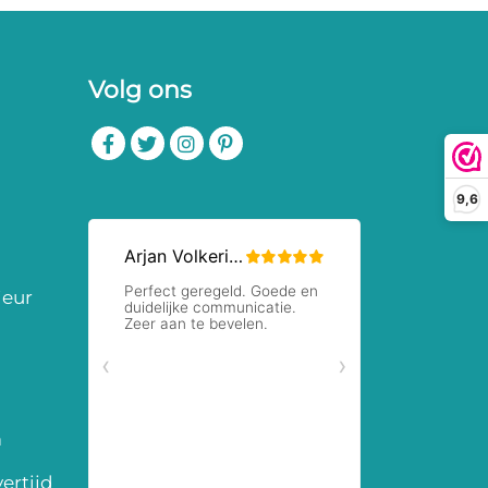
Volg ons
9,6
ieur
m
ertijd