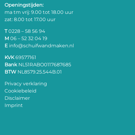
Openingstijden:
ma tm vrij: 9.00 tot 18.00 uur
zat: 8.00 tot 17.00 uur
T
0228 – 58 56 94
M
06 – 52 32 04 19
E
info@schuifwandmaken.nl
KVK
69577161
Bank
NL51RABO0117687685
BTW
NL8579.25.544B.01
Privacy verklaring
Cookiebeleid
Disclaimer
Imprint