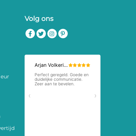
Volg ons
ieur
m
ertijd