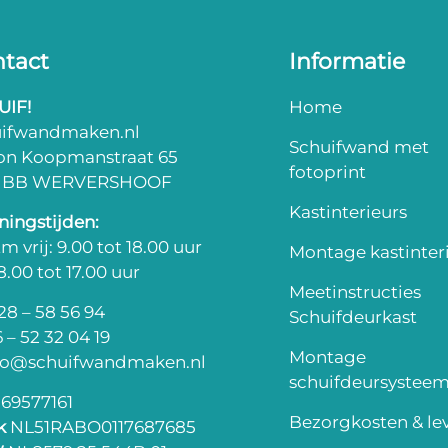
tact
Informatie
UIF!
Home
uifwandmaken.nl
Schuifwand met
on Koopmanstraat 65
fotoprint
3 BB WERVERSHOOF
Kastinterieurs
ingstijden:
m vrij: 9.00 tot 18.00 uur
Montage kastinter
 8.00 tot 17.00 uur
Meetinstructies
8 – 58 56 94
Schuifdeurkast
 – 52 32 04 19
Montage
fo@schuifwandmaken.nl
schuifdeursystee
69577161
Bezorgkosten & lev
k
NL51RABO0117687685