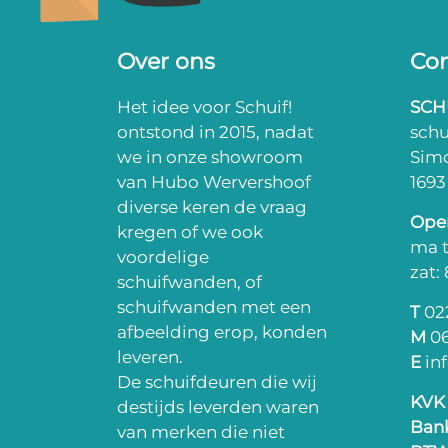
Over ons
Con
Het idee voor Schuif!
SCH
ontstond in 2015, nadat
sch
we in onze showroom
Sim
van Hubo Wervershoof
169
diverse keren de vraag
Open
kregen of we ook
ma t
voordelige
zat:
schuifwanden, of
schuifwanden met een
T
022
afbeelding erop, konden
M
06
leveren.
E
in
De schuifdeuren die wij
KVK
destijds leverden waren
Ban
van merken die niet