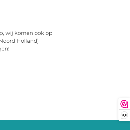
op, wij komen ook op
Noord Holland)
gen!
9,6