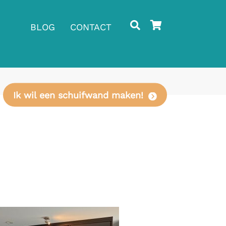
BLOG
CONTACT
Ik wil een schuifwand maken!