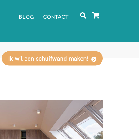
BLOG
CONTACT
Ik wil een schuifwand maken!