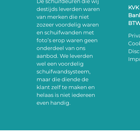
De schuifdeuren die wij
KVK
destijds leverden waren
Ban
van merken die niet
BT
zozeer voordelig waren
en schuifwanden met
Priv
foto’s erop waren geen
Cook
onderdeel van ons
Disc
aanbod. We leverden
Impr
wel een voordelig
schuifwandsysteem,
maar die diende de
klant zelf te maken en
helaas is niet iedereen
even handig.