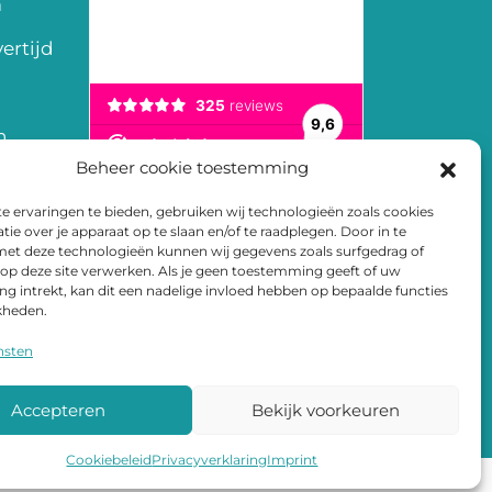
m
ertijd
n
Beheer cookie toestemming
en
 ervaringen te bieden, gebruiken wij technologieën zoals cookies
arden
ie over je apparaat op te slaan en/of te raadplegen. Door in te
t deze technologieën kunnen wij gegevens zoals surfgedrag of
 op deze site verwerken. Als je geen toestemming geeft of uw
 intrekt, kan dit een nadelige invloed hebben op bepaalde functies
kheden.
nsten
Accepteren
Bekijk voorkeuren
Cookiebeleid
Privacyverklaring
Imprint