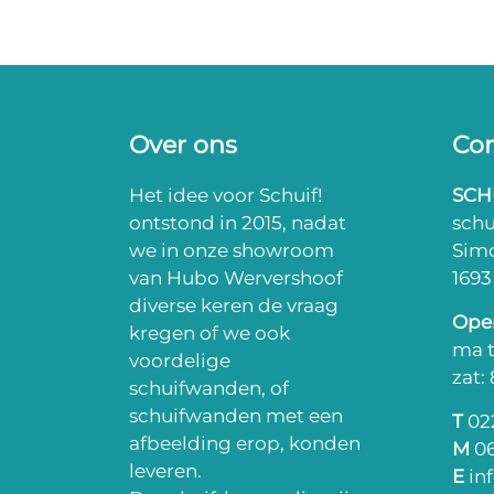
Over ons
Con
Het idee voor Schuif!
SCH
ontstond in 2015, nadat
sch
we in onze showroom
Sim
van Hubo Wervershoof
169
diverse keren de vraag
Open
kregen of we ook
ma t
voordelige
zat:
schuifwanden, of
schuifwanden met een
T
022
afbeelding erop, konden
M
06
leveren.
E
in