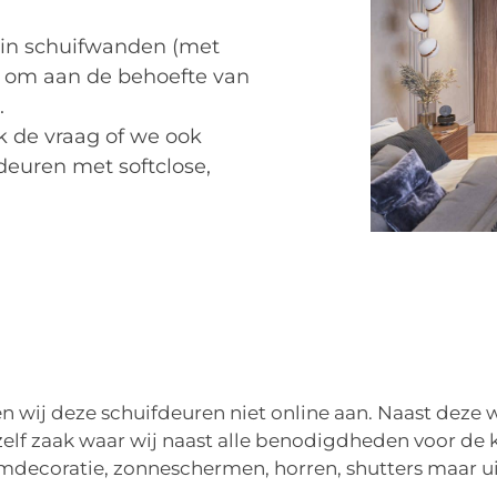
 in schuifwanden (met
is om aan de behoefte van
.
ak de vraag of we ook
deuren met softclose,
en wij deze schuifdeuren niet online aan. Naast deze
t-zelf zaak waar wij naast alle benodigdheden voor d
decoratie, zonneschermen, horren, shutters maar u