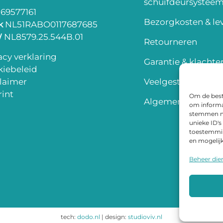
schuifdeursystee
69577161
Bezorgkosten & lev
k
NL51RABO0117687685
W
NL8579.25.544B.01
Retourneren
acy verklaring
Garantie & klachte
iebeleid
laimer
Veelgestelde vrag
int
Om de beste
Algemene voorwa
om informat
stemmen me
unieke ID's
toestemming
en mogelij
Beheer die
tech:
dodo.nl
|
design:
studioviv.nl