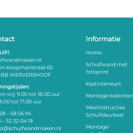
tact
Informatie
UIF!
Home
uifwandmaken.nl
Schuifwand met
on Koopmanstraat 65
fotoprint
3 BB WERVERSHOOF
Kastinterieurs
ingstijden:
m vrij: 9.00 tot 18.00 uur
Montage kastinter
 8.00 tot 17.00 uur
Meetinstructies
8 – 58 56 94
Schuifdeurkast
 – 52 32 04 19
Montage
fo@schuifwandmaken.nl