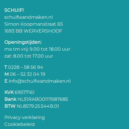
SCHUIF!
schuifwandmaken.nl
Simon Koopmanstraat 65
1693 BB WERVERSHOOF
Openingstijden:
ma tm vrij: 9.00 tot 18.00 uur
zat: 8.00 tot 17.00 uur
T
0228 – 58 56 94
M
06 – 52 32 04 19
E
info@schuifwandmaken.nl
KVK
69577161
Bank
NL51RABO0117687685
BTW
NL8579.25.544B.01
Privacy verklaring
Cookiebeleid