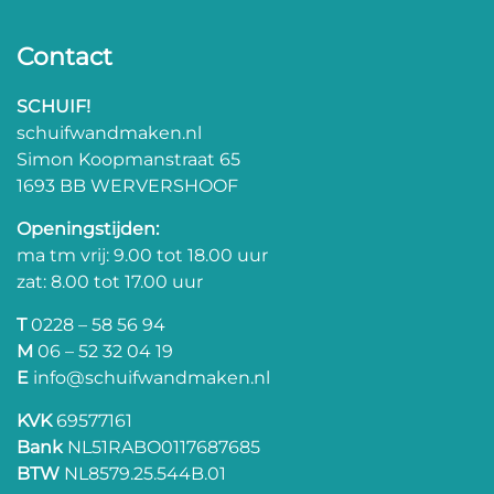
Contact
SCHUIF!
schuifwandmaken.nl
Simon Koopmanstraat 65
1693 BB WERVERSHOOF
Openingstijden:
ma tm vrij: 9.00 tot 18.00 uur
zat: 8.00 tot 17.00 uur
T
0228 – 58 56 94
M
06 – 52 32 04 19
E
info@schuifwandmaken.nl
KVK
69577161
Bank
NL51RABO0117687685
BTW
NL8579.25.544B.01