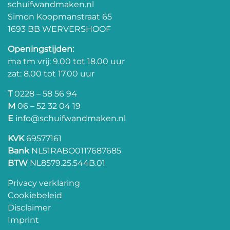
schuifwandmaken.nl
Simon Koopmanstraat 65
1693 BB WERVERSHOOF
Openingstijden:
ma tm vrij: 9.00 tot 18.00 uur
zat: 8.00 tot 17.00 uur
T
0228 – 58 56 94
M
06 – 52 32 04 19
E
info@schuifwandmaken.nl
KVK
69577161
Bank
NL51RABO0117687685
BTW
NL8579.25.544B.01
Privacy verklaring
Cookiebeleid
Disclaimer
Imprint