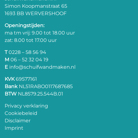
Simon Koopmanstraat 65
1693 BB WERVERSHOOF
Openingstijden:
ma tm vrij: 9.00 tot 18.00 uur
zat: 8.00 tot 17.00 uur
T
0228 – 58 56 94
M
06 – 52 32 04 19
E
info@schuifwandmaken.nl
KVK
69577161
Bank
NL51RABO0117687685
BTW
NL8579.25.544B.01
Privacy verklaring
Cookiebeleid
Disclaimer
Imprint