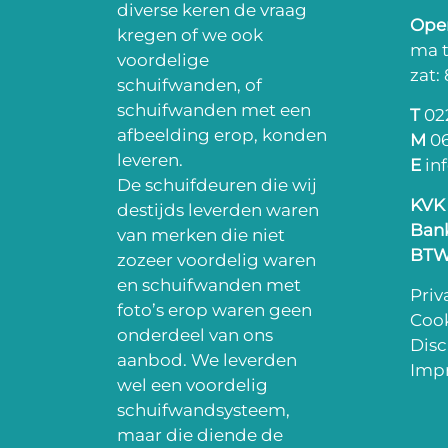
diverse keren de vraag
Open
kregen of we ook
ma t
voordelige
zat:
schuifwanden, of
schuifwanden met een
T
022
afbeelding erop, konden
M
06
leveren.
E
in
De schuifdeuren die wij
KVK
destijds leverden waren
Ban
van merken die niet
BT
zozeer voordelig waren
en schuifwanden met
Priv
foto’s erop waren geen
Cook
onderdeel van ons
Disc
aanbod. We leverden
Impr
wel een voordelig
schuifwandsysteem,
maar die diende de