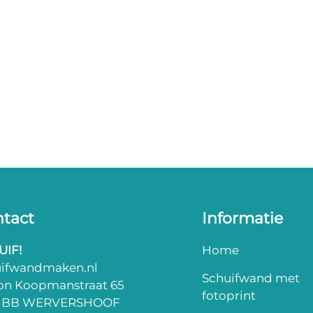
tact
Informatie
UIF!
Home
uifwandmaken.nl
Schuifwand met
on Koopmanstraat 65
fotoprint
3 BB WERVERSHOOF