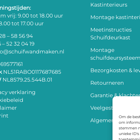
Kastinterieurs
ingstijden:
m vrij: 9.00 tot 18.00 uur
Montage kastinter
 8.00 tot 17.00 uur
Meetinstructies
8 – 58 56 94
Schuifdeurkast
 – 52 32 04 19
Montage
fo@schuifwandmaken.nl
schuifdeursystee
69577161
Bezorgkosten & lev
k
NL51RABO0117687685
W
NL8579.25.544B.01
Retourneren
acy verklaring
Garantie & klachte
iebeleid
laimer
Veelgestelde vrag
int
Om de beste
Algemene voorwa
om informat
stemmen me
unieke ID's
toestemming