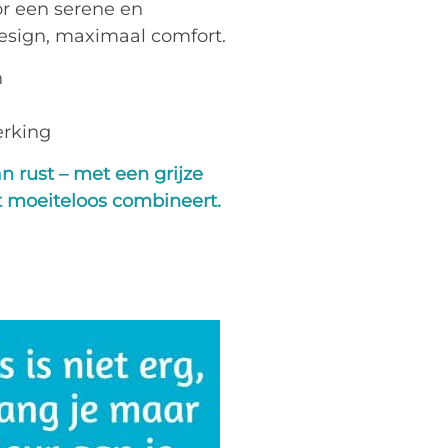
or een serene en
design, maximaal comfort.
n
erking
 rust – met een grijze
it moeiteloos combineert.