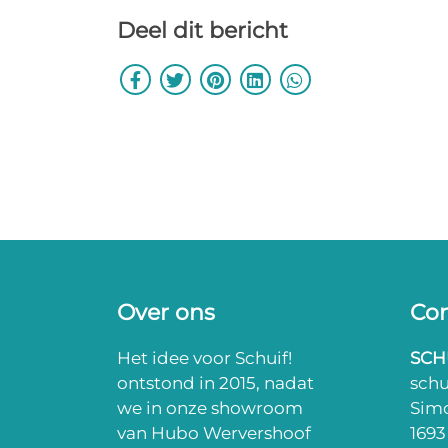
Deel dit bericht
Over ons
Con
Het idee voor Schuif!
SCH
ontstond in 2015, nadat
sch
we in onze showroom
Sim
van Hubo Wervershoof
169